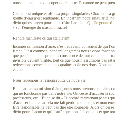
nous ne peut mieux occuper notre poste. Personne ne peut prend
Chacun est unique et offre sa propre singularité. Chacun a sa 
goutte d’eau n’est semblable. En incarnant notre singularité, no
divin qui est prévu pour nous. (Lire l’article
« Quelle goutte d’
« sur l’énergie du masculin sacré)
Rendre manifeste ce qui était latent
Incarner sa mission d’âme, c’est redevenir conscient de qui l’on
latent. C’est comme si pendant longtemps nous avions fonction
que peu à peu nous prenions conscience de tout ce que nous tra
invisible devient visible, tout ce que nous n’assumions pas est ac
redevenons conscient de nos qualités et de nos dons. Nous nou
et clair.
Nous reprenons la responsabilité de notre vie
En incarnant sa mission d’âme, nous nous prenons en main et no
qui ne fonctionne pas dans notre vie. On cesse d’accuser la sociét
professeurs, etc…Et on se dit « D’accord maintenant je sais que 
d’accuser l’autre car cela me fait perdre mon temps et mon éner
Etre responsable ne veut pas dire être coupable. Alors on cesse d
divin pour chacun et qu’il suffit que nous l’écoutions et que no