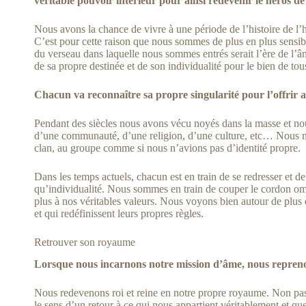
véritable pouvoir intérieur pour ainsi redevenir le héros de 
Nous avons la chance de vivre à une période de l’histoire de l’
C’est pour cette raison que nous sommes de plus en plus sensibl
du verseau dans laquelle nous sommes entrés serait l’ère de l’â
de sa propre destinée et de son individualité pour le bien de tou
Chacun va reconnaître sa propre singularité pour l’offrir
Pendant des siècles nous avons vécu noyés dans la masse et nous
d’une communauté, d’une religion, d’une culture, etc… Nous no
clan, au groupe comme si nous n’avions pas d’identité propre.
Dans les temps actuels, chacun est en train de se redresser et de
qu’individualité. Nous sommes en train de couper le cordon omb
plus à nos véritables valeurs. Nous voyons bien autour de plus
et qui redéfinissent leurs propres règles.
Retrouver son royaume
Lorsque nous incarnons notre mission d’âme, nous reprenon
Nous redevenons roi et reine en notre propre royaume. Non pas
le sens d’un retour à ce qui nous appartient véritablement et qu