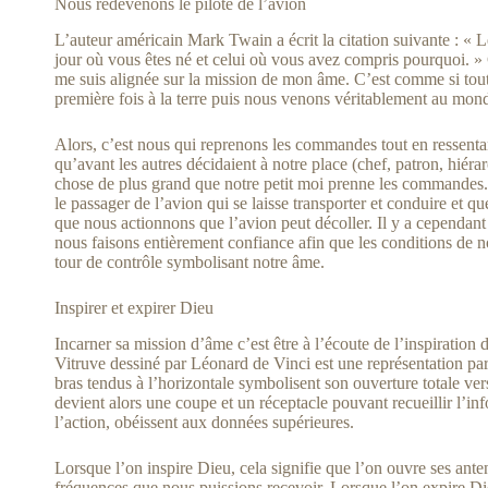
Nous redevenons le pilote de l’avion
L’auteur américain Mark Twain a écrit la citation suivante : « L
jour où vous êtes né et celui où vous avez compris pourquoi. » 
me suis alignée sur la mission de mon âme. C’est comme si tout s
première fois à la terre puis nous venons véritablement au monde
Alors, c’est nous qui reprenons les commandes tout en ressent
qu’avant les autres décidaient à notre place (chef, patron, hié
chose de plus grand que notre petit moi prenne les commandes
le passager de l’avion qui se laisse transporter et conduire et 
que nous actionnons que l’avion peut décoller. Il y a cependant u
nous faisons entièrement confiance afin que les conditions de no
tour de contrôle symbolisant notre âme.
Inspirer et expirer Dieu
Incarner sa mission d’âme c’est être à l’écoute de l’inspiration
Vitruve dessiné par Léonard de Vinci est une représentation par
bras tendus à l’horizontale symbolisent son ouverture totale v
devient alors une coupe et un réceptacle pouvant recueillir l’in
l’action, obéissent aux données supérieures.
Lorsque l’on inspire Dieu, cela signifie que l’on ouvre ses ante
fréquences que nous puissions recevoir. Lorsque l’on expire Die