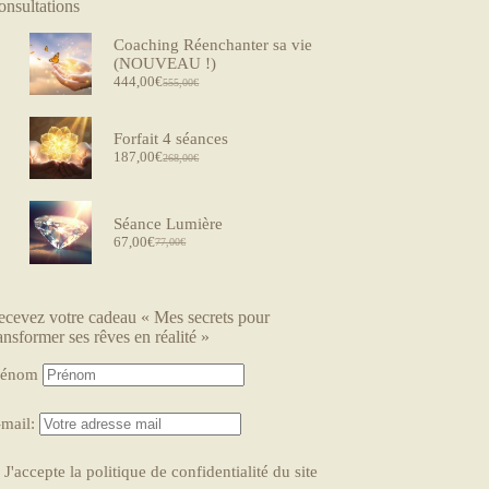
onsultations
Coaching Réenchanter sa vie
(NOUVEAU !)
444,00
€
555,00
€
Forfait 4 séances
187,00
€
268,00
€
Séance Lumière
67,00
€
77,00
€
ecevez votre cadeau « Mes secrets pour
ansformer ses rêves en réalité »
rénom
-mail:
J'accepte la politique de confidentialité du site