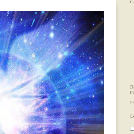
C
R
tr
P
E