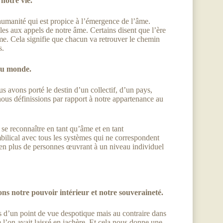
notre vie.
humanité qui est propice à l’émergence de l’âme.
es aux appels de notre âme. Certains disent que l’ère
me. Cela signifie que chacun va retrouver le chemin
s.
 au monde.
 avons porté le destin d’un collectif, d’un pays,
us définissions par rapport à notre appartenance au
 se reconnaître en tant qu’âme et en tant
ilical avec tous les systèmes qui ne correspondent
 en plus de personnes œuvrant à un niveau individuel
s notre pouvoir intérieur et notre souveraineté.
 d’un point de vue despotique mais au contraire dans
e l’on avait laissé en jachère. Et cela nous donne une