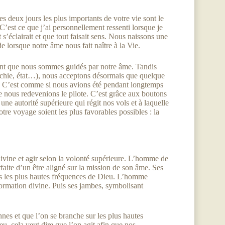
es deux jours les plus importants de votre vie sont le
C’est ce que j’ai personnellement ressenti lorsque je
’éclairait et que tout faisait sens. Nous naissons une
 lorsque notre âme nous fait naître à la Vie.
ant que nous sommes guidés par notre âme. Tandis
rarchie, état…), nous acceptons désormais que quelque
. C’est comme si nous avions été pendant longtemps
que nous redevenions le pilote. C’est grâce aux boutons
ne autorité supérieure qui régit nos vols et à laquelle
tre voyage soient les plus favorables possibles : la
 divine et agir selon la volonté supérieure. L’homme de
faite d’un être aligné sur la mission de son âme. Ses
ers les plus hautes fréquences de Dieu. L’homme
formation divine. Puis ses jambes, symbolisant
nnes et que l’on se branche sur les plus hautes
u, cela veut dire que l’on agit afin que nos