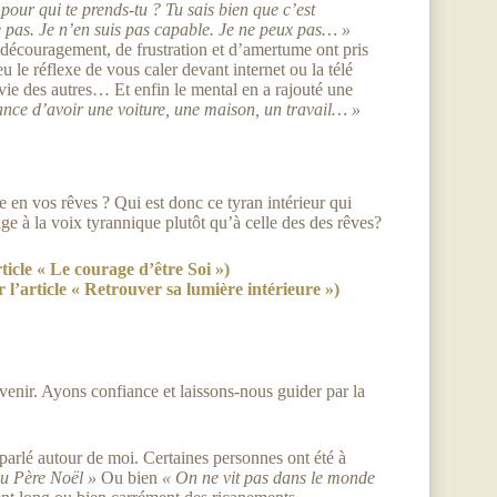
pour qui te prends-tu ? Tu sais bien que c’est
te pas. Je n’en suis pas capable. Je ne peux pas… »
 découragement, de frustration et d’amertume ont pris
u le réflexe de vous caler devant internet ou la télé
 vie des autres… Et enfin le mental en a rajouté une
hance d’avoir une voiture, une maison, un travail… »
e en vos rêves ? Qui est donc ce tyran intérieur qui
e à la voix tyrannique plutôt qu’à celle des des rêves?
rticle « Le courage d’être Soi »)
r l’article « Retrouver sa lumière intérieure »)
enir. Ayons confiance et laissons-nous guider par la
 parlé autour de moi. Certaines personnes ont été à
au Père Noël »
Ou bien
« On ne vit pas dans le monde