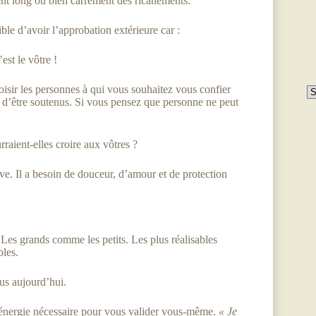
ient long ou bien carrément des ricanements.
ible d’avoir l’approbation extérieure car :
est le vôtre !
isir les personnes à qui vous souhaitez vous confier
Ca
ns d’être soutenus. Si vous pensez que personne ne peut
raient-elles croire aux vôtres ?
e. Il a besoin de douceur, d’amour et de protection
 Les grands comme les petits. Les plus réalisables
bles.
ous aujourd’hui.
 l’énergie nécessaire pour vous valider vous-même.
« Je