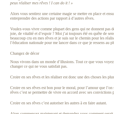
peux réaliser mes rêves ! I can do it ! »
Alors vous sentirez une certaine magie se mettre en place et ensu
entreprendre des actions par rapport à d’autres rêves.
Voulez-vous vivre comme plupart des gens qui ne donnent pas de s
joie, de vitalité et d’espoir ? Moi j’ai toujours été en quête de se
beaucoup cru en mes rêves et je suis sur le chemin pour les réalis
l’éducation nationale pour me lancer dans ce que je ressens au plu
Changez de décor
Nous vivons dans un monde d’illusions. Tout ce que vous voyez 
changer ce qui ne vous satisfait pas.
Croire en ses rêves et les réaliser est donc une des choses les plu
Croire en ses rêves est bon pour le moral, pour l’amour que l’on s
rêves c’est se permettre de vivre en accord avec ses convictions 
Croire en ses rêves c’est autoriser les autres à en faire autant.
Alors commencez maintenant et demandez-vous comment serait vot