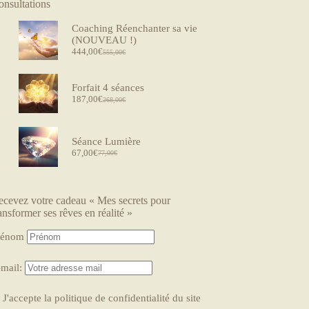
onsultations
Coaching Réenchanter sa vie
(NOUVEAU !)
444,00
€
555,00
€
Le
Le
prix
prix
initial
actuel
Forfait 4 séances
était :
est :
187,00
€
555,00€.
444,00€.
268,00
€
Le
Le
prix
prix
initial
actuel
était :
est :
Séance Lumière
268,00€.
187,00€.
67,00
€
77,00
€
Le
Le
prix
prix
initial
actuel
était :
est :
ecevez votre cadeau « Mes secrets pour
77,00€.
67,00€.
ansformer ses rêves en réalité »
rénom
-mail:
J'accepte la politique de confidentialité du site