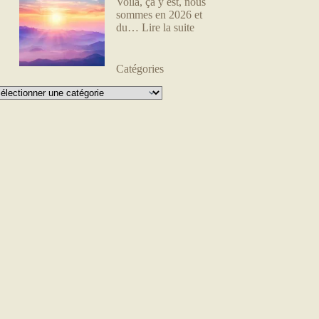
Voilà, ça y est, nous
sommes en 2026 et
:
du…
Lire la suite
Nouveau
départ
Catégories
tégories