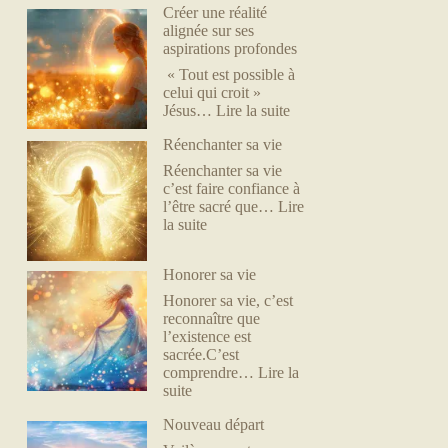
Créer une réalité
alignée sur ses
aspirations profondes
« Tout est possible à
celui qui croit »
:
Jésus…
Lire la suite
Créer
Réenchanter sa vie
une
réalité
Réenchanter sa vie
alignée
c’est faire confiance à
sur
l’être sacré que…
Lire
ses
:
la suite
aspirations
Réenchanter
profondes
sa
Honorer sa vie
vie
Honorer sa vie, c’est
reconnaître que
l’existence est
sacrée.C’est
comprendre…
Lire la
:
suite
Honorer
Nouveau départ
sa
vie