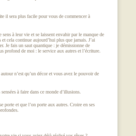
ite il sera plus facile pour vous de commencer à
ens à leur vie et se laissent envahir par le manque de
ns et cela continue aujourd’hui plus que jamais. J’ai
er. Je fais un saut quantique : je démissionne de
s profond de moi : le service aux autres et l’écriture.
autour n’est qu’un décor et vous avez le pouvoir de
s sensées à faire dans ce monde d’illusions.
e porte et que l’on porte aux autres. Croire en ses
profondes.
re vie si vous aviez déjà réalisé vos rêves ?