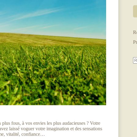
R
P
A
ré
s plus fous, à vos envies les plus audacieuses ? Votre
s avez laissé voguer votre imagination et des sensations
me, vitalité, confiance…