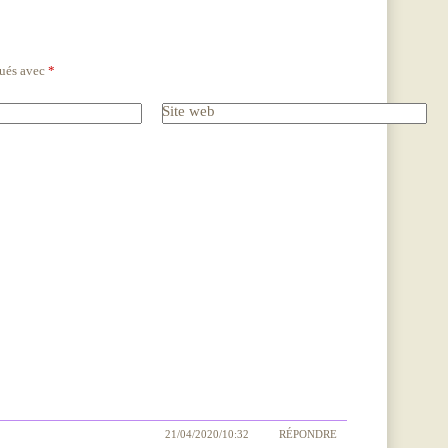
qués avec
*
Site web
21/04/2020/10:32
RÉPONDRE