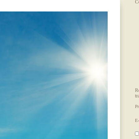
C
R
tr
P
E