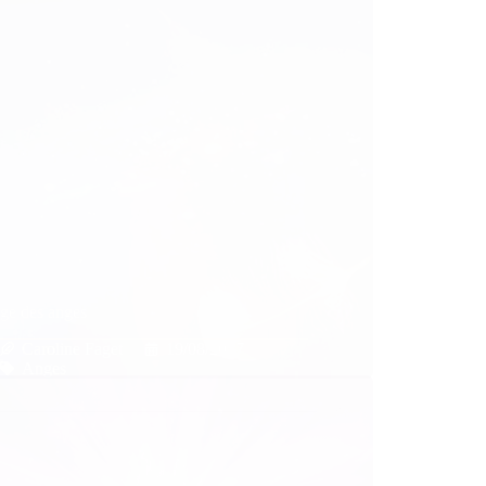
ge des anges
Caroline Faget
19/08/2017
Anges