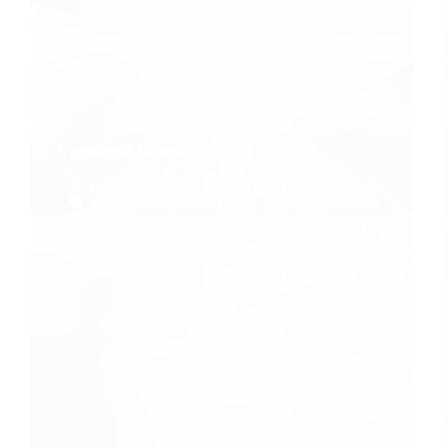
2017, une année haute en couleurs!
Caroline Faget
07/01/2017
Anges