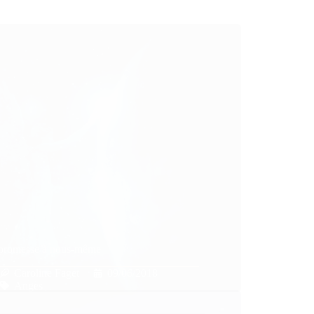
 promesse à nous-même
Caroline Faget
09/06/2018
Anges