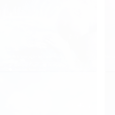
Le jour où la terre et le ciel s’uniront
Messa
Caroline Faget
06/05/2017
Articles
,
Non classé