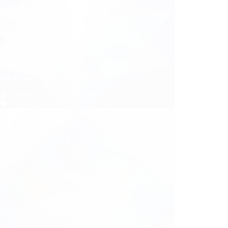
tes des alchimistes de la Lumière
Caroline Faget
15/10/2016
Anges
,
Lumière