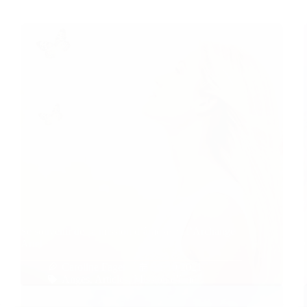
Se souvenir de sa mission d’âme avec l’Archange
Ariel
Caroline Faget
11/10/2021
Anges
,
Articles
,
Mission d'âme