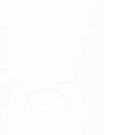
ge de votre ange gardien
Caroline Faget
29/04/2017
Anges