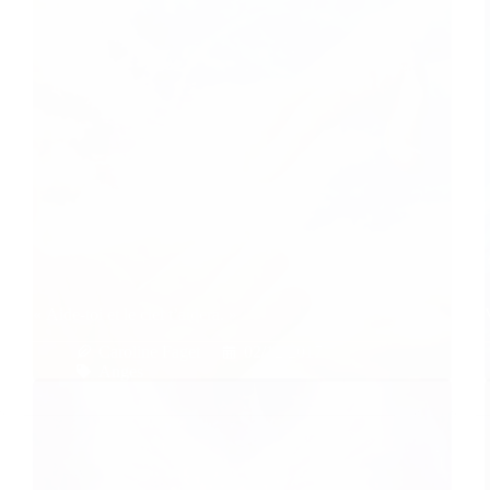
« Aide-toi et le ciel t’aidera. »
Caroline Faget
02/12/2017
Anges