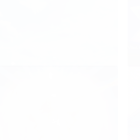
Message céleste sur la période actuelle
Vous ê
Caroline Faget
13/11/2016
Anges