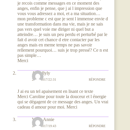
je recois comme messages en ce moment des
anges, enfin je pense, que j ai l impression que
vous vous adressez a moi, et a ma situation…
mon probleme c est que je sent l immense envie d
une transformation dans ma vie, mais je ne sais
pas vers quel voie me diriger ni quel but a
atteindre… je suis un peu perdu et perturbé par le
fait d avoir cet chance d etre contacter par les
anges mais en meme temps ne pas savoir
rellement pourquoi… suis je trop pressé? Ce n est
pas simple…
Merci
Angellyly
21/08/2017/22:31
RÉPONDRE
J ai eu un tel apaisement en lisant ce texte
Merci Caroline pour toute la douceur et l énergie
qui se dégagent de ce message des anges. Un vrai
cadeau d amour pour moi. Merci
Viton Annie
21/08/2017/19:43
RÉPONDRE