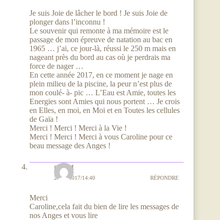
Je suis Joie de lâcher le bord ! Je suis Joie de
plonger dans l’inconnu !
Le souvenir qui remonte à ma mémoire est le
passage de mon épreuve de natation au bac en
1965 … j’ai, ce jour-là, réussi le 250 m mais en
nageant près du bord au cas où je perdrais ma
force de nager …
En cette année 2017, en ce moment je nage en
plein milieu de la piscine, la peur n’est plus de
mon coulé- à- pic … L’Eau est Amie, toutes les
Energies sont Amies qui nous portent … Je crois
en Elles, en moi, en Moi et en Toutes les cellules
de Gaïa !
Merci ! Merci ! Merci à la Vie !
Merci ! Merci ! Merci à vous Caroline pour ce
beau message des Anges !
gilbert
21/08/2017/14:40
RÉPONDRE
Merci
Caroline,cela fait du bien de lire les messages de
nos Anges et vous lire