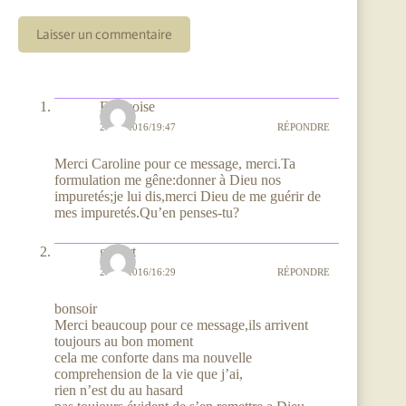
Laisser un commentaire
Françoise
25/09/2016/19:47
RÉPONDRE
Merci Caroline pour ce message, merci.Ta
formulation me gêne:donner à Dieu nos
impuretés;je lui dis,merci Dieu de me guérir de
mes impuretés.Qu’en penses-tu?
gilbert
25/09/2016/16:29
RÉPONDRE
bonsoir
Merci beaucoup pour ce message,ils arrivent
toujours au bon moment
cela me conforte dans ma nouvelle
comprehension de la vie que j’ai,
rien n’est du au hasard