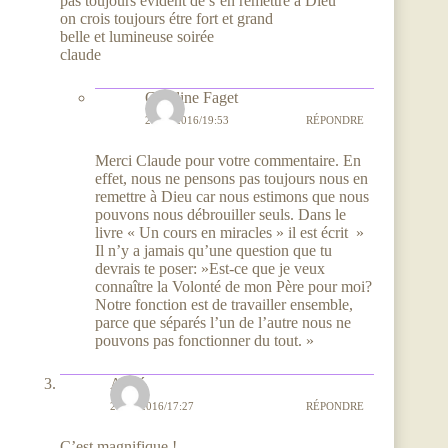
pas toujours évident de s’en remettre a Dieu
on crois toujours étre fort et grand
belle et lumineuse soirée
claude
Caroline Faget
21/10/2016/19:53
RÉPONDRE
Merci Claude pour votre commentaire. En
effet, nous ne pensons pas toujours nous en
remettre à Dieu car nous estimons que nous
pouvons nous débrouiller seuls. Dans le
livre « Un cours en miracles » il est écrit »
Il n’y a jamais qu’une question que tu
devrais te poser: »Est-ce que je veux
connaître la Volonté de mon Père pour moi?
Notre fonction est de travailler ensemble,
parce que séparés l’un de l’autre nous ne
pouvons pas fonctionner du tout. »
Aimé
24/09/2016/17:27
RÉPONDRE
C’est magnifique !