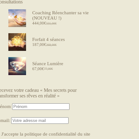
onsultations
Coaching Réenchanter sa vie
(NOUVEAU !)
444,00
€
555,00
€
Forfait 4 séances
187,00
€
268,00
€
Séance Lumière
67,00
€
77,00
€
ecevez votre cadeau « Mes secrets pour
ansformer ses rêves en réalité »
rénom
-mail:
J'accepte la politique de confidentialité du site