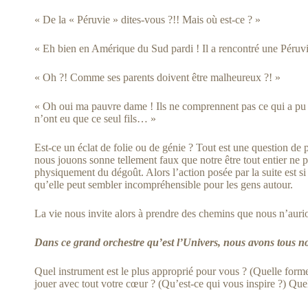
« De la « Péruvie » dites-vous ?!! Mais où est-ce ? »
« Eh bien en Amérique du Sud pardi ! Il a rencontré une Péru
« Oh ?! Comme ses parents doivent être malheureux ?! »
« Oh oui ma pauvre dame ! Ils ne comprennent pas ce qui a pu lui
n’ont eu que ce seul fils… »
Est-ce un éclat de folie ou de génie ? Tout est une question d
nous jouons sonne tellement faux que notre être tout entier ne p
physiquement du dégoût. Alors l’action posée par la suite est si
qu’elle peut sembler incompréhensible pour les gens autour.
La vie nous invite alors à prendre des chemins que nous n’auri
Dans ce grand orchestre qu’est l’Univers, nous avons tous not
Quel instrument est le plus approprié pour vous ? (Quelle forme
jouer avec tout votre cœur ? (Qu’est-ce qui vous inspire ?) Quell