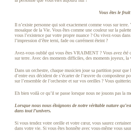
la personne que vous êtes aujourd’hui ?
Vous êtes le fruit de la Créa
Il n’existe personne qui soit exactement comme vous sur terre. 
mosaïque de la Vie. Vous êtes comme une couleur sur la palette
vous l’existence par votre propre nuance ? Ou vivez-vous dan
l’impression d’être terni, fade ou carrément éteint ?
Avez-vous oublié qui vous êtes VRAIMENT ? Vous avez été créé 
sur terre. Avec des moments difficiles, des moments joyeux, la 
Dans un orchestre, chaque musicien joue sa partition pour que 
d’entre eux décident de s’écarter de l’œuvre du compositeur pour
sur l’ensemble de l’orchestre et sur vos oreilles ? Vous quitterie
Eh bien voilà ce qu’il se passe lorsque nous ne jouons pas la m
Lorsque nous nous éloignons de notre véritable nature qu’est
dans tout l’univers.
Si vous tendez votre oreille et votre cœur, vous saurez certain
dans votre vie. Si vous êtes honnête avec vous-même vous saure