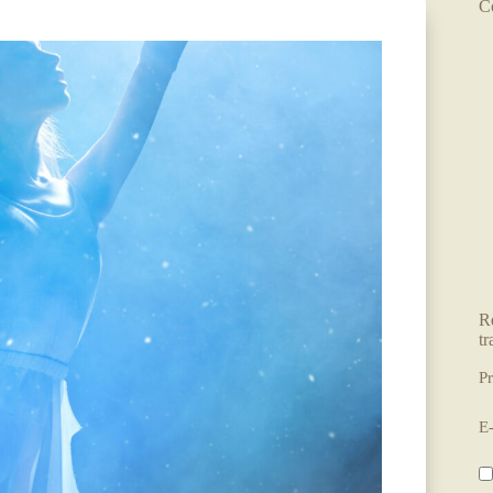
C
R
tr
P
E