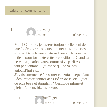
Laisser un commentaire
katia (sarasvati)
16/02/2022/21:03
RÉPONDRE
Merci Caroline, je ressens toujours tellement de
joie à découvrir tes écrits lumineux. L’amour est
simple. Dans la simplicité se trouve l’Amour. Je
retiens pour ton texte cette proposition : Quand ça
ne va pas, parlez vous comme si vs parliez à un
tout petit enfant…Qu’est ce qui ne va pas
aujourd’hui etc..
J’avais commencé à rassurer cet enfant cependant
l’écouter c’est rentrer dans l’élan de la Vie. Quoi
de plus beau et stimulant ? Gratitude infinie et
plein d’amour, bizous bizous.
Caroline Faget
17/02/2022/13:52
RÉPONDRE