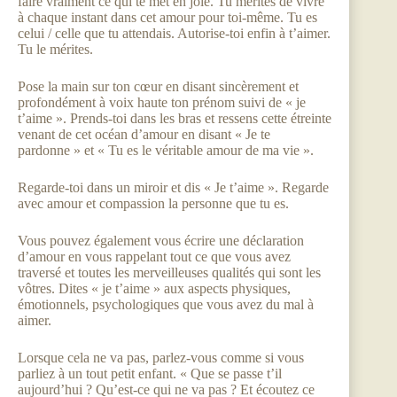
faire vraiment ce qui te met en joie. Tu mérites de vivre
à chaque instant dans cet amour pour toi-même. Tu es
celui / celle que tu attendais. Autorise-toi enfin à t’aimer.
Tu le mérites.
Pose la main sur ton cœur en disant sincèrement et
profondément à voix haute ton prénom suivi de « je
t’aime ». Prends-toi dans les bras et ressens cette étreinte
venant de cet océan d’amour en disant « Je te
pardonne » et « Tu es le véritable amour de ma vie ».
Regarde-toi dans un miroir et dis « Je t’aime ». Regarde
avec amour et compassion la personne que tu es.
Vous pouvez également vous écrire une déclaration
d’amour en vous rappelant tout ce que vous avez
traversé et toutes les merveilleuses qualités qui sont les
vôtres. Dites « je t’aime » aux aspects physiques,
émotionnels, psychologiques que vous avez du mal à
aimer.
Lorsque cela ne va pas, parlez-vous comme si vous
parliez à un tout petit enfant. « Que se passe t’il
aujourd’hui ? Qu’est-ce qui ne va pas ? Et écoutez ce