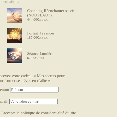
onsultations
Coaching Réenchanter sa vie
(NOUVEAU !)
444,00
€
555,00
€
Forfait 4 séances
187,00
€
268,00
€
Séance Lumière
67,00
€
77,00
€
ecevez votre cadeau « Mes secrets pour
ansformer ses rêves en réalité »
rénom
-mail:
J'accepte la politique de confidentialité du site