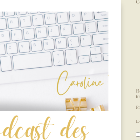
C
R
tr
P
E