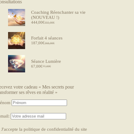
onsultations
Coaching Réenchanter sa vie
(NOUVEAU !)
444,00
€
555,00
€
Forfait 4 séances
187,00
€
268,00
€
Séance Lumière
67,00
€
77,00
€
ecevez votre cadeau « Mes secrets pour
ansformer ses rêves en réalité »
rénom
-mail:
J'accepte la politique de confidentialité du site