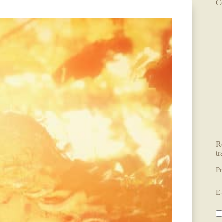
C
R
tr
P
E