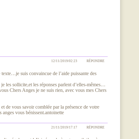
12/11/2019/02:23
RÉPONDRE
 texte…je suis convaincue de l’aide puissante des
 je les sollicite,et les réponses parlent d’elles-mêmes…
 vous Chers Anges je ne suis rien, avec vous mes Chers
, et de vous savoir comblée par la présence de votre
s anges vous bénissent.antoinette
21/11/2019/17:17
RÉPONDRE