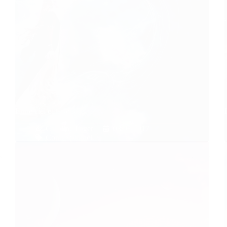
Entre ciel et terre 3/3
Caroline Faget
08/04/2017
Conte spirituel