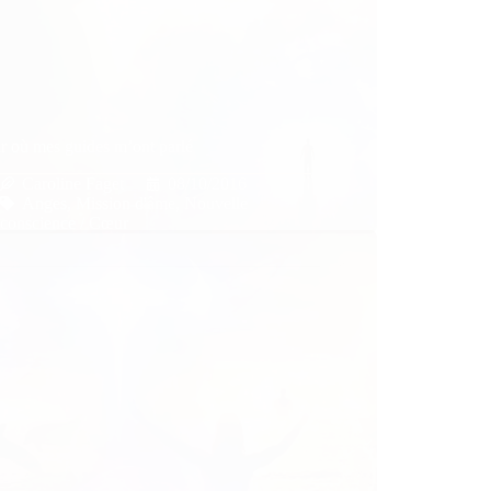
r où mes guides m’ont parlé
Caroline Faget
08/10/2016
Anges
,
Mission d'âme
,
Nouvelle
conscience / Cœur