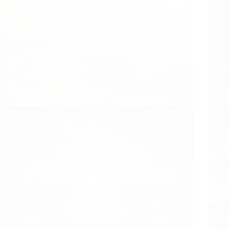
Le jou
Dieu, comment nous vois-tu?
Caroline Faget
05/11/2016
Articles
,
Non classé