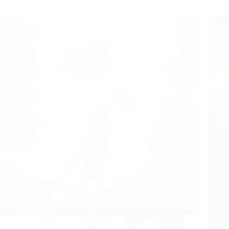
Nos véritables ressources ne viennent pas de ce
monde
Vivre 
Caroline Faget
07/04/2024
Articles