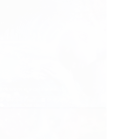
r où la terre et le ciel s’uniront
Caroline Faget
06/05/2017
Articles
,
Non classé