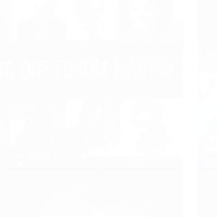
Mon expérience du congrès Being One à Madrid
Le jou
Caroline Faget
20/05/2017
Articles
,
Non classé