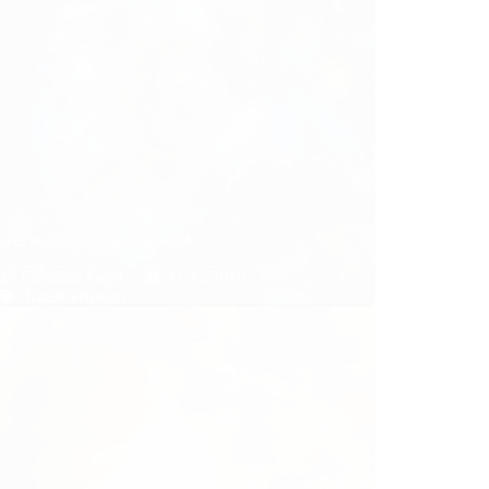
tres réalités derrière la réalité
Caroline Faget
11/12/2016
Transformation