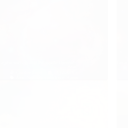
Le père noël existe et il s’appelle Univers!
Les au
Caroline Faget
18/12/2016
Âme
,
Nouvelle conscience / Cœur