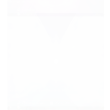
Message de votre ange gardien
Caroline Faget
29/04/2017
Anges
Comment les anges manifestent-ils leur présence à
nos côtés?
Caroline Faget
05/02/2017
Anges