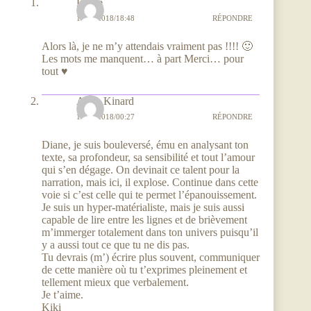
Diane
18/05/2018/18:48
RÉPONDRE
Alors là, je ne m’y attendais vraiment pas !!!! 🙂
Les mots me manquent… à part Merci… pour
tout ♥
Alain Kinard
16/05/2018/00:27
RÉPONDRE
Diane, je suis bouleversé, ému en analysant ton
texte, sa profondeur, sa sensibilité et tout l’amour
qui s’en dégage. On devinait ce talent pour la
narration, mais ici, il explose. Continue dans cette
voie si c’est celle qui te permet l’épanouissement.
Je suis un hyper-matérialiste, mais je suis aussi
capable de lire entre les lignes et de brièvement
m’immerger totalement dans ton univers puisqu’il
y a aussi tout ce que tu ne dis pas.
Tu devrais (m’) écrire plus souvent, communiquer
de cette manière où tu t’exprimes pleinement et
tellement mieux que verbalement.
Je t’aime.
Kiki