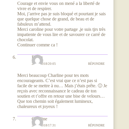
Courage et envie vous on mené a la liberté de
vivre et de respirer.
Moi, j’arrive pas je suis bloqué et pourtant je sais
que quelque chose de grand, de beau et de
fabuleux m’attend.
Merci caroline pour votre partage ,je suis tjrs très
impatiente de vous lire et de savourer ce carré de
chocolat.
Continuer comme ca !
Diane
23/04/2018/20:05
RÉPONDRE
Merci beaucoup Charline pour tes mots
encourageants. C’est vrai que ce n’est pas si
facile de se mettre à nu… Mais j’étais prête. 🙂 Je
reçois avec reconnaissance le cadeau de ton
soutien et t’offre en retour une bise de velours…
Que ton chemin soit également lumineux,
chaleureux et joyeux !
Charline
23/04/2018/17:31
RÉPONDRE