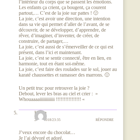
l’intérieur du corps que se passent les émotions.
Les enfants ça crient, ça bougent, ça courent
partout,… C’est de la joie sur pattes ! 🙂
La joie, c’est avoir une direction, une intention
dans sa vie qui permet d’aller de l’avant, de se
découvrir, de se développer, d’apprendre, de
rêver, d’imaginer, d’inventer, de créer, de
construire, de partager,…
La joie, c’est aussi de s’émerveiller de ce qui est
présent, dans l’ici et maintenant.
La joie, c’est se sentir connecté, être en lien, en
harmonie, tout en étant soi-même.
La joie, c’est faire des roulades sur le sol, jouer au
karaté chaussettes et ramasser des marrons. 🙂
Un petit truc pour retrouver la joie ?
Debout, lever les bras au ciel et crier : »
Whouaaaaiiiiiiiiiiii !!!!!!!!!!!!!!!! «
Karen
25/04/2018/23:35
RÉPONDRE
J’veux encore du chocolat…
Je l’ai dévoré et adoré.